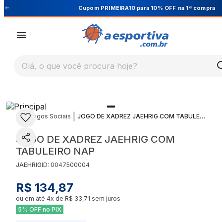
Cupom PRIMEIRA10 para 10% OFF na 1ª compra
Olá, o que você procura hoje?
|
|
Jogos Sociais
JOGO DE XADREZ JAEHRIG COM TABULEIRO NAP
JOGO DE XADREZ JAEHRIG COM
TABULEIRO NAP
JAEHRIG
ID:
0047500004
R$ 134,87
ou em até
4
x de
R$ 33,71
sem juros
5% OFF no PIX