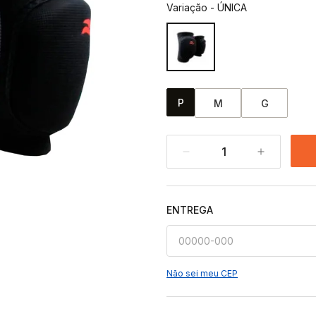
Variação
-
ÚNICA
P
M
G
1
ENTREGA
Não sei meu CEP