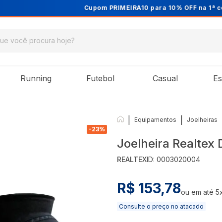
Cupom PRIMEIRA10 para 10% OFF na 1ª compra
Running
Futebol
Casual
Es
|
|
Equipamentos
Joelheiras
-
23
%
Joelheira Realtex 
REALTEX
ID:
0003020004
R$ 153,78
ou em até
5
Consulte o preço no atacado