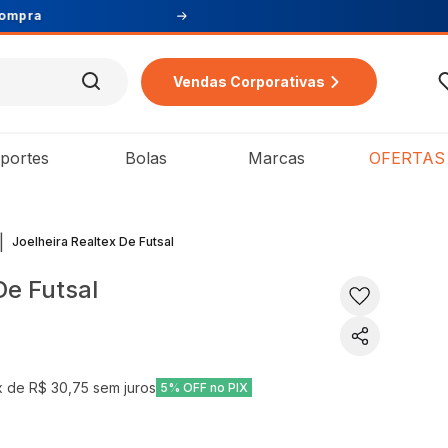
Vendas Corporativas
portes
Bolas
Marcas
OFERTAS
|
Joelheira Realtex De Futsal
De Futsal
x de
R$ 30,75
sem juros
5% OFF no PIX