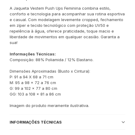
A Jaqueta Vestem Push Ups Feminina combina estilo,
conforto e tecnologia para acompanhar sua rotina esportiva
e casual. Com modelagem levemente cropped, fechamento
em zíper e tecido tecnológico com proteção UV50 e
repelência à água, oferece praticidade, toque macio e
liberdade de movimentos em qualquer ocasião. Garanta a
sua!
Informações Técnicas:
Composição: 88% Poliamida / 12% Elastano.
Dimensões Aproximadas (Busto x Cintura):
P: 91 a 94 X 68 a 71 cm
M: 95 a 98 x 72 a 76 cm
G: 99 a 102 x 77 a 80 cm
GG: 103 a 108 x 81 a 86 cm
Imagem do produto meramente ilustrativa.
INFORMAÇÕES TÉCNICAS