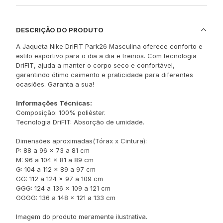
DESCRIÇÃO DO PRODUTO
A Jaqueta Nike DriFIT Park26 Masculina oferece conforto e
estilo esportivo para o dia a dia e treinos. Com tecnologia
DriFIT, ajuda a manter o corpo seco e confortável,
garantindo ótimo caimento e praticidade para diferentes
ocasiões. Garanta a sua!
Informações Técnicas:
Composição: 100% poliéster.
Tecnologia DriFIT: Absorção de umidade.
Dimensões aproximadas(Tórax x Cintura):
P: 88 a 96 x 73 a 81 cm
M: 96 a 104 x 81 a 89 cm
G: 104 a 112 x 89 a 97 cm
GG: 112 a 124 x 97 a 109 cm
GGG: 124 a 136 x 109 a 121 cm
GGGG: 136 a 148 x 121 a 133 cm
Imagem do produto meramente ilustrativa.