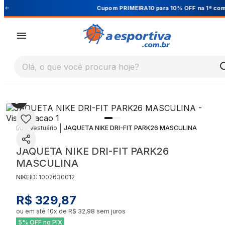
Cupom PRIMEIRA10 para 10% OFF na 1ª compra
Olá, o que você procura hoje?
|
|
Vestuário
JAQUETA NIKE DRI-FIT PARK26 MASCULINA
JAQUETA NIKE DRI-FIT PARK26
MASCULINA
NIKE
ID:
1002630012
R$ 329,87
ou em até
10
x de
R$ 32,98
sem juros
5% OFF no PIX