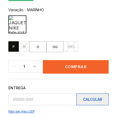
Variação
-
MARINHO
P
M
GGG
G
GG
1
COMPRAR
ENTREGA
CALCULAR
Não sei meu CEP