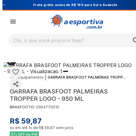
Cupom PRIMEIRA10 para 10% OFF na 1ª compra
Olá, o que você procura hoje?
|
|
Equipamentos
GARRAFA BRASFOOT PALMEIRAS TROPPER LOGO - 950 ML
GARRAFA BRASFOOT PALMEIRAS
TROPPER LOGO - 950 ML
BRASFOOT
ID:
0954770010
R$ 59,87
ou em até
1
x de
R$ 59,87
sem juros
5% OFF no PIX