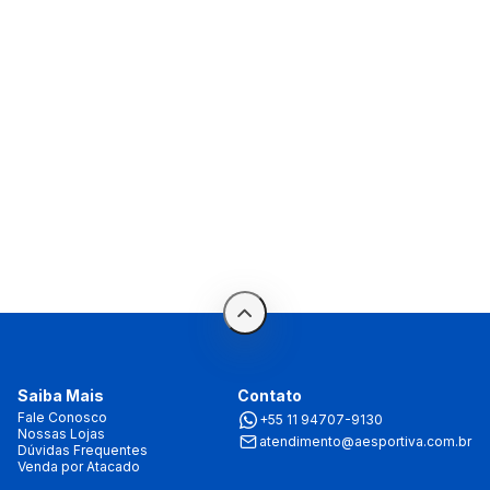
Saiba Mais
Contato
Fale Conosco
+55 11 94707-9130
Nossas Lojas
atendimento@aesportiva.com.br
Dúvidas Frequentes
Venda por Atacado