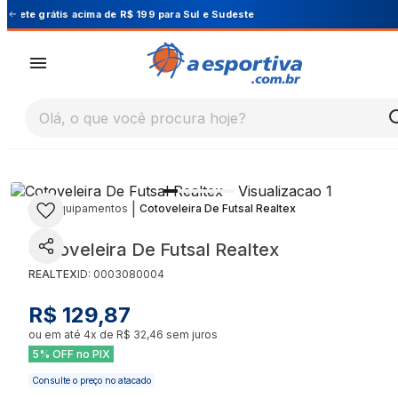
te
Cupom PRIMEIRA10 para 10% OFF na 1ª comp
Olá, o que você procura hoje?
|
|
Equipamentos
Cotoveleira De Futsal Realtex
Cotoveleira De Futsal Realtex
REALTEX
ID:
0003080004
R$ 129,87
ou em até
4
x de
R$ 32,46
sem juros
5% OFF no PIX
Consulte o preço no atacado