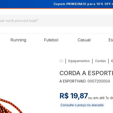
Cupom PRIMEIRA10 para 10% OFF na 1ª compra
Running
Futebol
Casual
Es
|
|
|
Equipamentos
Cordas
CORDA A ESPORT
A ESPORTIVA
ID:
0007200004
R$ 19,87
ou em até
1
x 
Consulte o preço no atacado