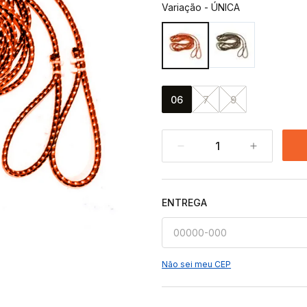
Variação
-
ÚNICA
06
7
9
1
ENTREGA
Não sei meu CEP