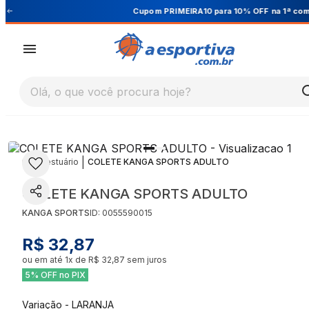
Cupom PRIMEIRA10 para 10% OFF na 1ª compra
Olá, o que você procura hoje?
|
|
Vestuário
COLETE KANGA SPORTS ADULTO
COLETE KANGA SPORTS ADULTO
KANGA SPORTS
ID:
0055590015
R$ 32,87
ou em até
1
x de
R$ 32,87
sem juros
5% OFF no PIX
Variação
-
LARANJA