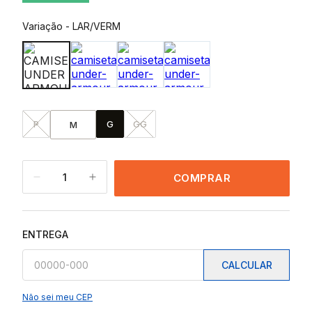
Variação
-
LAR/VERM
P
G
GG
M
1
COMPRAR
ENTREGA
CALCULAR
Não sei meu CEP