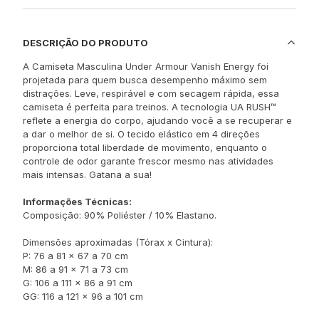
DESCRIÇÃO DO PRODUTO
A Camiseta Masculina Under Armour Vanish Energy foi
projetada para quem busca desempenho máximo sem
distrações. Leve, respirável e com secagem rápida, essa
camiseta é perfeita para treinos. A tecnologia UA RUSH™
reflete a energia do corpo, ajudando você a se recuperar e
a dar o melhor de si. O tecido elástico em 4 direções
proporciona total liberdade de movimento, enquanto o
controle de odor garante frescor mesmo nas atividades
mais intensas. Gatana a sua!
Informações Técnicas:
Composição: 90% Poliéster / 10% Elastano.
Dimensões aproximadas (Tórax x Cintura):
P: 76 a 81 x 67 a 70 cm
M: 86 a 91 x 71 a 73 cm
G: 106 a 111 x 86 a 91 cm
GG: 116 a 121 x 96 a 101 cm