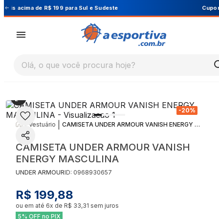
Cupom PRIMEIRA10 para 10% OFF na 1ª compra
Olá, o que você procura hoje?
-
20
%
|
|
Vestuário
CAMISETA UNDER ARMOUR VANISH ENERGY MASCULINA
CAMISETA UNDER ARMOUR VANISH
ENERGY MASCULINA
UNDER ARMOUR
ID:
0968930657
R$ 199,88
ou em até
6
x de
R$ 33,31
sem juros
5% OFF no PIX