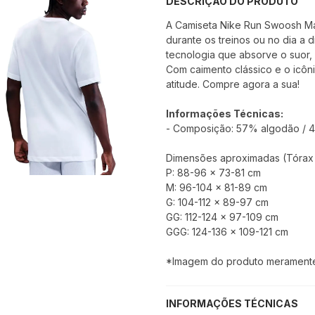
DESCRIÇÃO DO PRODUTO
A Camiseta Nike Run Swoosh Mas
durante os treinos ou no dia a 
tecnologia que absorve o suor,
Com caimento clássico e o icôn
atitude. Compre agora a sua!
Informações Técnicas:
- Composição: 57% algodão / 4
Dimensões aproximadas (Tórax x
P: 88-96 x 73-81 cm
M: 96-104 x 81-89 cm
G: 104-112 x 89-97 cm
GG: 112-124 x 97-109 cm
GGG: 124-136 x 109-121 cm
*Imagem do produto meramente i
INFORMAÇÕES TÉCNICAS