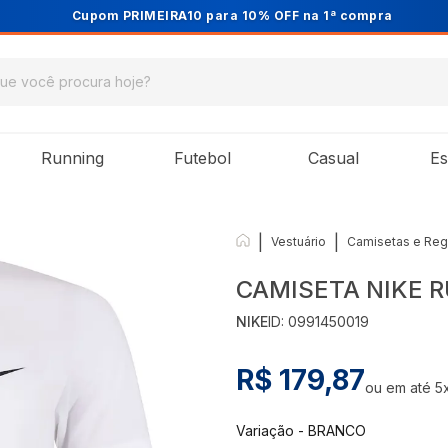
Cupom PRIMEIRA10 para 10% OFF na 1ª compra
Running
Futebol
Casual
Es
|
|
Vestuário
Camisetas e Reg
CAMISETA NIKE 
NIKE
ID:
0991450019
R$ 179,87
ou em até
5
Variação
-
BRANCO