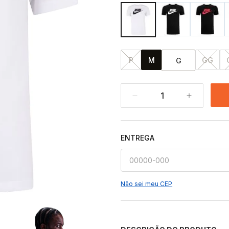
P
M
GG
G
1
ENTREGA
Não sei meu CEP