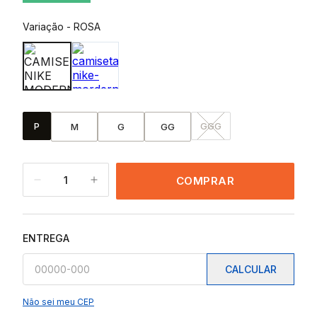
Variação
-
ROSA
P
GGG
M
G
GG
1
COMPRAR
ENTREGA
CALCULAR
Não sei meu CEP