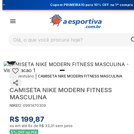
Cupom PRIMEIRA10 para 10% OFF na 1ª compra
Olá, o que você procura hoje?
|
|
Vestuário
CAMISETA NIKE MODERN FITNESS MASCULINA
CAMISETA NIKE MODERN FITNESS
MASCULINA
NIKE
ID:
0991470309
R$ 199,87
ou em até
6
x de
R$ 33,31
sem juros
5% OFF no PIX