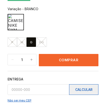
Variação
-
BRANCO
P
M
G
GG
1
COMPRAR
ENTREGA
CALCULAR
Não sei meu CEP