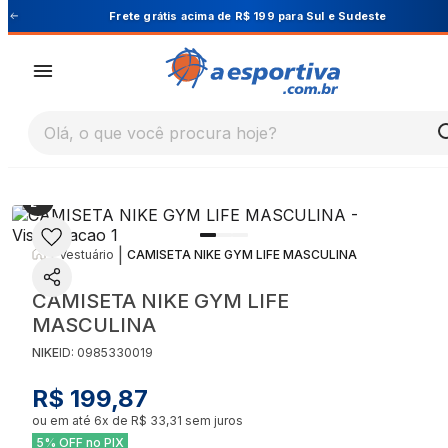
Cupom PRIMEIRA10 para 10% OFF na 1ª compra
Olá, o que você procura hoje?
|
|
Vestuário
CAMISETA NIKE GYM LIFE MASCULINA
CAMISETA NIKE GYM LIFE
MASCULINA
NIKE
ID:
0985330019
R$ 199,87
ou em até
6
x de
R$ 33,31
sem juros
5% OFF no PIX