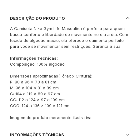
DESCRIÇÃO DO PRODUTO
A Camiseta Nike Gym Life Masculina é perfeita para quem
busca conforto e liberdade de movimento no dia a dia. Com
tecido de algodão macio, ela oferece o caimento perfeito
para você se movimentar sem restrições. Garanta a sua!
Informações Técnicas:
Composição: 100% algodão.
Dimensões aproximadas(Tórax x Cintura):
P: 88 a 96 x 73 a 81 cm
M: 96 a 104 x 81 a 89 cm
G: 104 a 112 x 89 a 97 cm
GG: 112 a 124 x 97 a 109 cm
GGG: 124 a 136 x 109 a 121 cm
Imagem do produto meramente ilustrativa.
INFORMAÇÕES TÉCNICAS