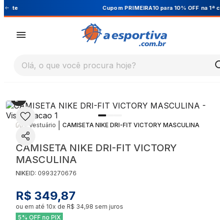
Cupom PRIMEIRA10 para 10% OFF na 1ª compra
Olá, o que você procura hoje?
|
|
Vestuário
CAMISETA NIKE DRI-FIT VICTORY MASCULINA
CAMISETA NIKE DRI-FIT VICTORY
MASCULINA
NIKE
ID:
0993270676
R$ 349,87
ou em até
10
x de
R$ 34,98
sem juros
5% OFF no PIX