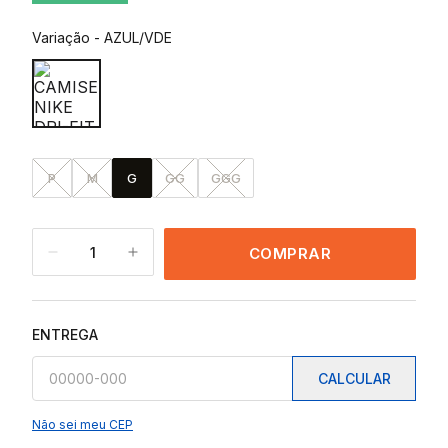
Variação
-
AZUL/VDE
P
M
G
GG
GGG
1
COMPRAR
ENTREGA
CALCULAR
Não sei meu CEP