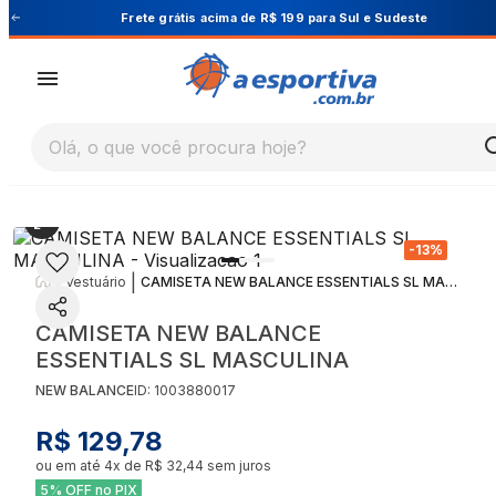
Cupom PRIMEIRA10 para 10% OFF na 1ª compra
Olá, o que você procura hoje?
-
13
%
|
|
Vestuário
CAMISETA NEW BALANCE ESSENTIALS SL MASCULINA
CAMISETA NEW BALANCE
ESSENTIALS SL MASCULINA
NEW BALANCE
ID:
1003880017
R$ 129,78
ou em até
4
x de
R$ 32,44
sem juros
5% OFF no PIX