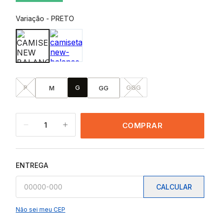
Variação
-
PRETO
P
G
GGG
M
GG
1
COMPRAR
ENTREGA
CALCULAR
Não sei meu CEP