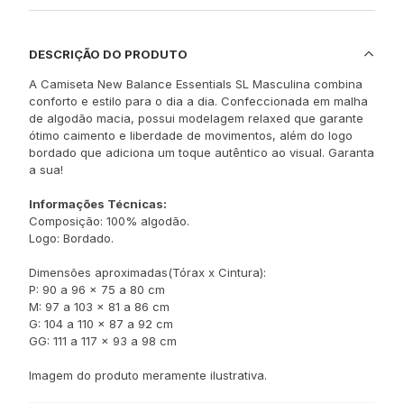
DESCRIÇÃO DO PRODUTO
A Camiseta New Balance Essentials SL Masculina combina
conforto e estilo para o dia a dia. Confeccionada em malha
de algodão macia, possui modelagem relaxed que garante
ótimo caimento e liberdade de movimentos, além do logo
bordado que adiciona um toque autêntico ao visual. Garanta
a sua!
Informações Técnicas:
Composição: 100% algodão.
Logo: Bordado.
Dimensões aproximadas(Tórax x Cintura):
P: 90 a 96 x 75 a 80 cm
M: 97 a 103 x 81 a 86 cm
G: 104 a 110 x 87 a 92 cm
GG: 111 a 117 x 93 a 98 cm
Imagem do produto meramente ilustrativa.