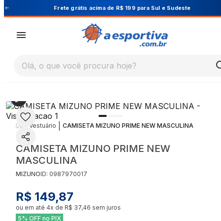
Cupom PRIMEIRA10 para 10% OFF na 1ª compra
Olá, o que você procura hoje?
|
|
Vestuário
CAMISETA MIZUNO PRIME NEW MASCULINA
CAMISETA MIZUNO PRIME NEW
MASCULINA
MIZUNO
ID:
0987970017
R$ 149,87
ou em até
4
x de
R$ 37,46
sem juros
5% OFF no PIX