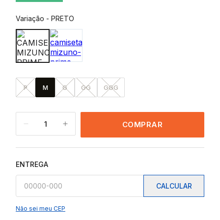
Variação
-
PRETO
P
M
G
GG
GGG
1
COMPRAR
ENTREGA
CALCULAR
Não sei meu CEP