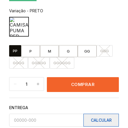
Variação
-
PRETO
PP
GGG
P
M
G
GG
GGGG
GGGGG
GGGGGG
1
COMPRAR
ENTREGA
CALCULAR