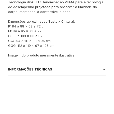
Tecnologia dryCELL: Denominação PUMA para a tecnologia
de desempenho projetada para absorver a umidade do
corpo, mantendo-o confortável e seco.
Dimensões aproximadas(Busto x Cintura):
P: 84 a 88 x 68 a 72 cm
M: 89 a 95 x 73 a 79
G: 96 a 103 x 80 a 87
GG: 104 a 111 x 88 a 96 cm
GGG: 112 a 119 x 97 a 105 cm
Imagem do produto meramente ilustrativa.
INFORMAÇÕES TÉCNICAS