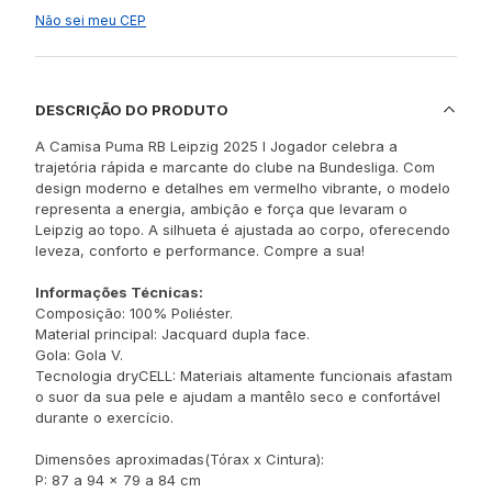
Não sei meu CEP
DESCRIÇÃO DO PRODUTO
A Camisa Puma RB Leipzig 2025 I Jogador celebra a
trajetória rápida e marcante do clube na Bundesliga. Com
design moderno e detalhes em vermelho vibrante, o modelo
representa a energia, ambição e força que levaram o
Leipzig ao topo. A silhueta é ajustada ao corpo, oferecendo
leveza, conforto e performance. Compre a sua!
Informações Técnicas:
Composição: 100% Poliéster.
Material principal: Jacquard dupla face.
Gola: Gola V.
Tecnologia dryCELL: Materiais altamente funcionais afastam
o suor da sua pele e ajudam a mantêlo seco e confortável
durante o exercício.
Dimensões aproximadas(Tórax x Cintura):
P: 87 a 94 x 79 a 84 cm