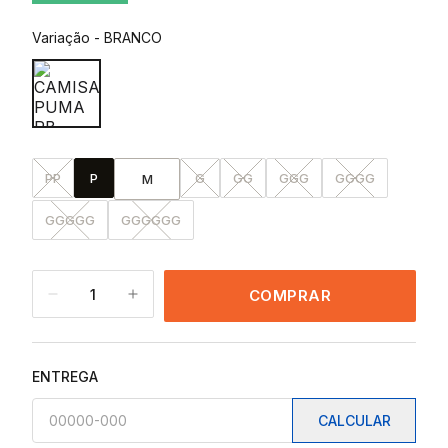
Variação
-
BRANCO
PP
P
G
GG
GGG
GGGG
M
GGGGG
GGGGGG
1
COMPRAR
ENTREGA
CALCULAR