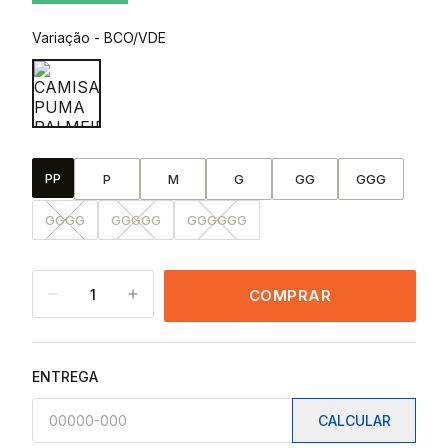
Variação
-
BCO/VDE
PP
P
M
G
GG
GGG
GGGG
GGGGG
GGGGGG
1
COMPRAR
ENTREGA
CALCULAR