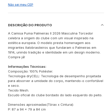
Não sei meu CEP
DESCRIÇÃO DO PRODUTO
A Camisa Puma Palmeiras II 2026 Masculina Torcedor
celebra a origem do clube com um visual inspirado na
estética europeia. O modelo presta homenagem aos
imigrantes ítalobrasileiros que fundaram o Palmeiras em
1914, unindo tradição e identidade em um design moderno.
Compre já!
Informações Técnicas:
Composição: 100% Poliéster.
Tecnologia dryCELL: Tecnologia de desempenho projetada
para absorver a umidade do corpo, mantendo-o confortável
e seco.
Tecido Mesh.
Escudo oficial do clube bordado do lado esquerdo do peito.
Dimensões aproximadas(Tórax x Cintura):
P: 87 a 94 x 79 a 84 cm