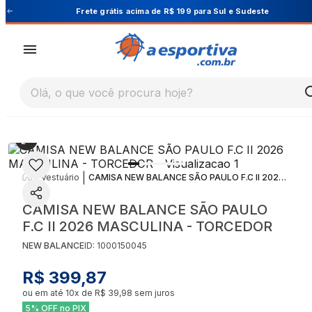
Cupom PRIMEIRA10 para 10% OFF na 1ª compra
Olá, o que você procura hoje?
|
|
Vestuário
CAMISA NEW BALANCE SÃO PAULO F.C II 2026 MASCULINA - TORCEDOR
CAMISA NEW BALANCE SÃO PAULO
F.C II 2026 MASCULINA - TORCEDOR
NEW BALANCE
ID:
1000150045
R$ 399,87
ou em até
10
x de
R$ 39,98
sem juros
5% OFF no PIX