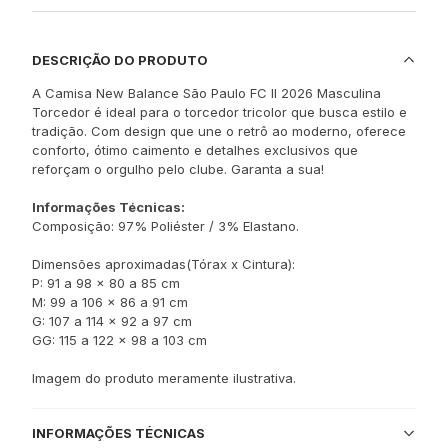
DESCRIÇÃO DO PRODUTO
A Camisa New Balance São Paulo FC II 2026 Masculina
Torcedor é ideal para o torcedor tricolor que busca estilo e
tradição. Com design que une o retrô ao moderno, oferece
conforto, ótimo caimento e detalhes exclusivos que
reforçam o orgulho pelo clube. Garanta a sua!
Informações Técnicas:
Composição: 97% Poliéster / 3% Elastano.
Dimensões aproximadas(Tórax x Cintura):
P: 91 a 98 x 80 a 85 cm
M: 99 a 106 x 86 a 91 cm
G: 107 a 114 x 92 a 97 cm
GG: 115 a 122 x 98 a 103 cm
Imagem do produto meramente ilustrativa.
INFORMAÇÕES TÉCNICAS