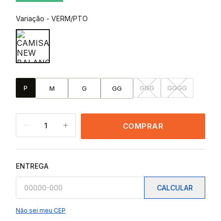
Variação
-
VERM/PTO
P
GGG
GGGG
M
G
GG
1
COMPRAR
ENTREGA
CALCULAR
Não sei meu CEP