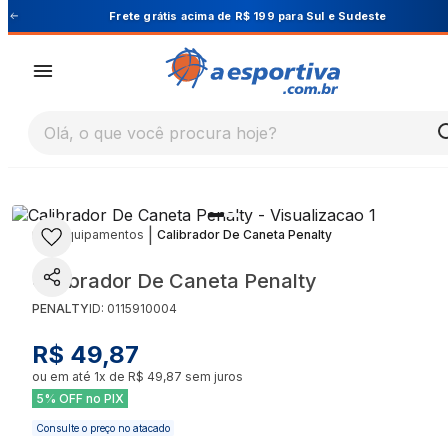
Cupom PRIMEIRA10 para 10% OFF na 1ª compra
Olá, o que você procura hoje?
|
|
Equipamentos
Calibrador De Caneta Penalty
Calibrador De Caneta Penalty
PENALTY
ID:
0115910004
R$ 49,87
ou em até
1
x de
R$ 49,87
sem juros
5% OFF no PIX
Consulte o preço no atacado