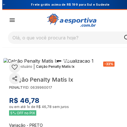
este
Cupom PRIMEIRA10 para 10% OFF na 1ª co
Olá, o que você procura hoje?
-
33
%
|
|
Vestuário
Calção Penalty Matís Ix
Calção Penalty Matís Ix
PENALTY
ID:
0639960017
R$ 46,78
ou em até
1
x de
R$ 46,78
sem juros
5% OFF no PIX
Variação
-
PRETO