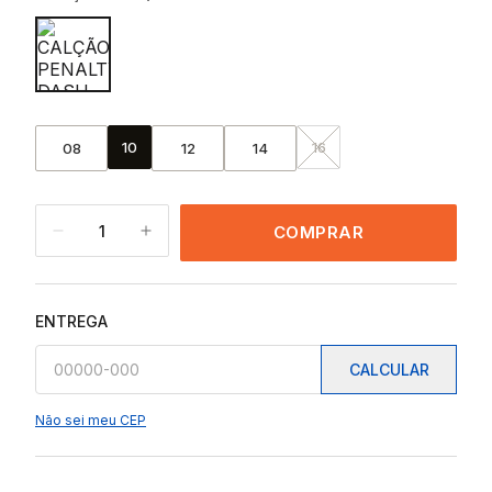
10
16
08
12
14
1
COMPRAR
ENTREGA
CALCULAR
Não sei meu CEP