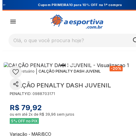
Cupom PRIMEIRA10 para 10% OFF na 1ª compra
Olá, o que você procura hoje?
-
20
%
|
|
Vestuário
CALÇÃO PENALTY DASH JUVENIL
CALÇÃO PENALTY DASH JUVENIL
PENALTY
ID:
0988703171
R$ 79,92
ou em até
2
x de
R$ 39,96
sem juros
5% OFF no PIX
Variação
-
MAR/BCO