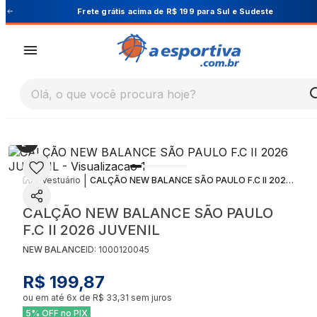
Cupom PRIMEIRA10 para 10% OFF na 1ª compra
Olá, o que você procura hoje?
|
|
Vestuário
CALÇÃO NEW BALANCE SÃO PAULO F.C II 2026 JUVENIL
CALÇÃO NEW BALANCE SÃO PAULO
F.C II 2026 JUVENIL
NEW BALANCE
ID:
1000120045
R$ 199,87
ou em até
6
x de
R$ 33,31
sem juros
5% OFF no PIX