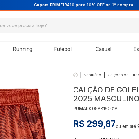
Cupom PRIMEIRA10 para 10% OFF na 1ª compra
Running
Futebol
Casual
Es
|
|
Vestuário
Calções de Fute
CALÇÃO DE GOLEI
2025 MASCULINO
PUMA
ID:
0988160018
R$ 299,87
ou em até