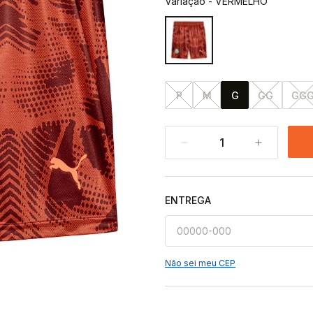
Variação
-
VERMELHO
P
M
G
GG
GG
1
ENTREGA
Não sei meu CEP