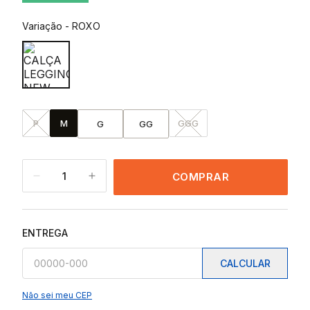
Variação
-
ROXO
P
M
GGG
G
GG
1
COMPRAR
ENTREGA
CALCULAR
Não sei meu CEP