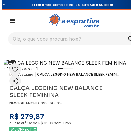
te
Cupom PRIMEIRA10 para 10% OFF na 1ª comp
Olá, o que você procura hoje?
|
|
Vestuário
CALÇA LEGGING NEW BALANCE SLEEK FEMININA
CALÇA LEGGING NEW BALANCE
SLEEK FEMININA
NEW BALANCE
ID:
0985600036
R$ 279,87
ou em até
9
x de
R$ 31,09
sem juros
5% OFF no PIX