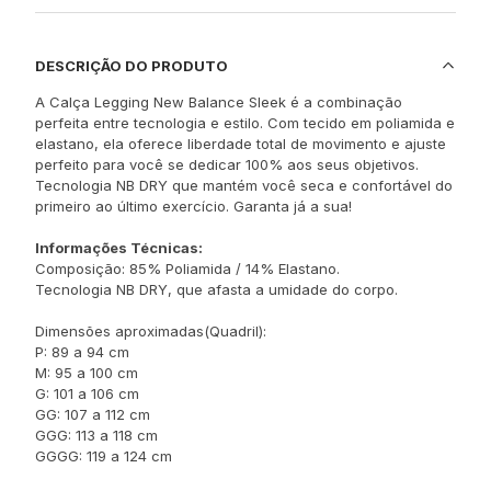
DESCRIÇÃO DO PRODUTO
A Calça Legging New Balance Sleek é a combinação
perfeita entre tecnologia e estilo. Com tecido em poliamida e
elastano, ela oferece liberdade total de movimento e ajuste
perfeito para você se dedicar 100% aos seus objetivos.
Tecnologia NB DRY que mantém você seca e confortável do
primeiro ao último exercício. Garanta já a sua!
Informações Técnicas:
Composição: 85% Poliamida / 14% Elastano.
Tecnologia NB DRY, que afasta a umidade do corpo.
Dimensões aproximadas(Quadril):
P: 89 a 94 cm
M: 95 a 100 cm
G: 101 a 106 cm
GG: 107 a 112 cm
GGG: 113 a 118 cm
GGGG: 119 a 124 cm