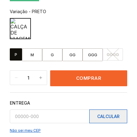
Variação
-
PRETO
P
GGGG
M
G
GG
GGG
1
COMPRAR
ENTREGA
CALCULAR
Não sei meu CEP