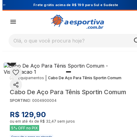
 e Sudeste
Cupom PRIMEIRA10 para 10% OFF na 
Olá, o que você procura hoje?
|
|
Equipamentos
Cabo De Aço Para Tênis Sportin Comum
Cabo De Aço Para Tênis Sportin Comum
SPORTIN
ID:
0004900004
R$ 129,90
ou em até
4
x de
R$ 32,47
sem juros
5% OFF no PIX