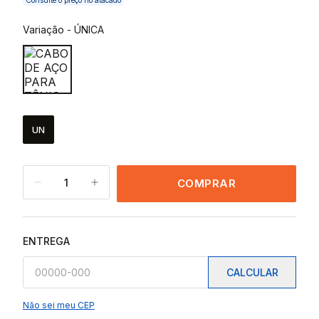
Consulte o preço no atacado
Variação
-
ÚNICA
UN
1
COMPRAR
ENTREGA
CALCULAR
Não sei meu CEP