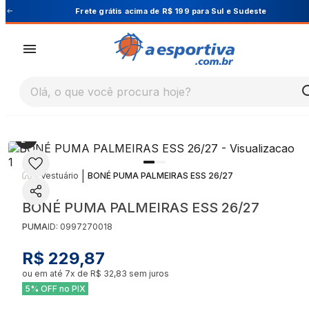
Cupom PRIMEIRA10 para 10% OFF na 1ª compra
Olá, o que você procura hoje?
|
|
Vestuário
BONÉ PUMA PALMEIRAS ESS 26/27
BONÉ PUMA PALMEIRAS ESS 26/27
PUMA
ID:
0997270018
R$ 229,87
ou em até
7
x de
R$ 32,83
sem juros
5% OFF no PIX