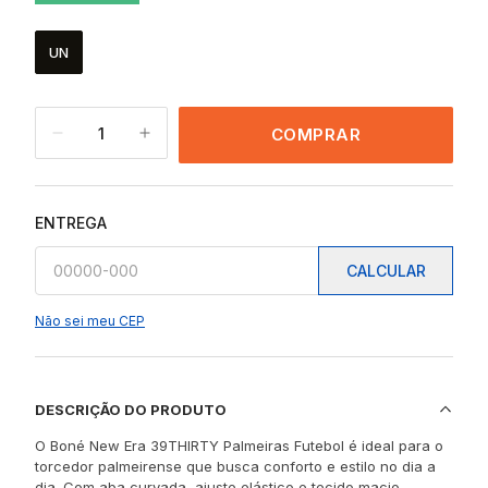
UN
1
COMPRAR
ENTREGA
CALCULAR
Não sei meu CEP
DESCRIÇÃO DO PRODUTO
O Boné New Era 39THIRTY Palmeiras Futebol é ideal para o
torcedor palmeirense que busca conforto e estilo no dia a
dia. Com aba curvada, ajuste elástico e tecido macio,