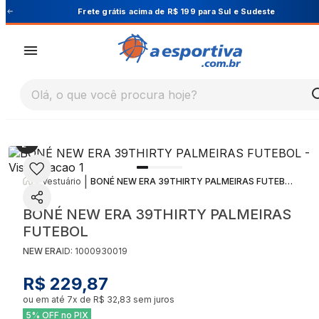
este
Cupom PRIMEIRA10 para 10% OFF na 1ª co
Olá, o que você procura hoje?
|
|
Vestuário
BONÉ NEW ERA 39THIRTY PALMEIRAS FUTEBOL
BONÉ NEW ERA 39THIRTY PALMEIRAS
FUTEBOL
NEW ERA
ID:
1000930019
R$ 229,87
ou em até
7
x de
R$ 32,83
sem juros
5% OFF no PIX