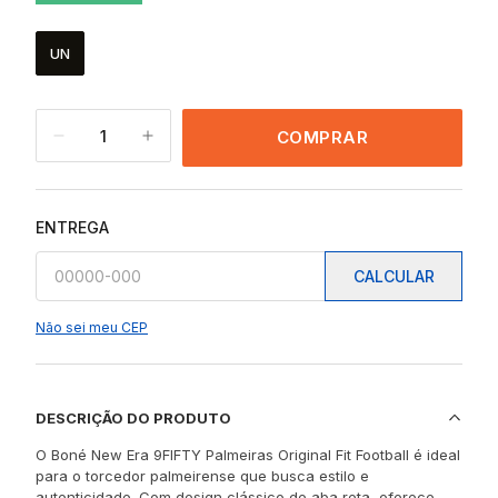
UN
1
COMPRAR
ENTREGA
CALCULAR
Não sei meu CEP
DESCRIÇÃO DO PRODUTO
O Boné New Era 9FIFTY Palmeiras Original Fit Football é ideal
para o torcedor palmeirense que busca estilo e
autenticidade. Com design clássico de aba reta, oferece