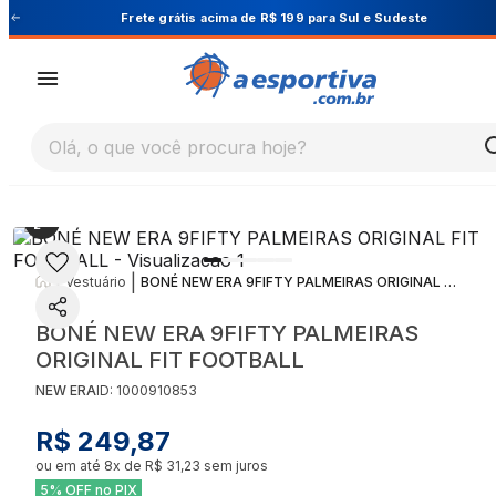
este
Cupom PRIMEIRA10 para 10% OFF na 1ª co
Olá, o que você procura hoje?
|
|
Vestuário
BONÉ NEW ERA 9FIFTY PALMEIRAS ORIGINAL FIT FOOTBALL
BONÉ NEW ERA 9FIFTY PALMEIRAS
ORIGINAL FIT FOOTBALL
NEW ERA
ID:
1000910853
R$ 249,87
ou em até
8
x de
R$ 31,23
sem juros
5% OFF no PIX