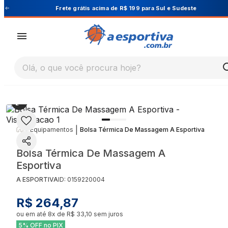
Cupom PRIMEIRA10 para 10% OFF na 1ª compra
Olá, o que você procura hoje?
|
|
Equipamentos
Bolsa Térmica De Massagem A Esportiva
Bolsa Térmica De Massagem A
Esportiva
A ESPORTIVA
ID:
0159220004
R$ 264,87
ou em até
8
x de
R$ 33,10
sem juros
5% OFF no PIX