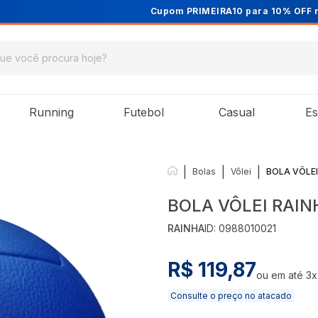
Cupom PRIMEIRA10 para 10% OFF na 1ª compra
Running
Futebol
Casual
Es
|
|
|
Bolas
Vôlei
BOLA VÔLEI
BOLA VÔLEI RAINH
RAINHA
ID:
0988010021
R$ 119,87
ou em até
3
x
Consulte o preço no atacado