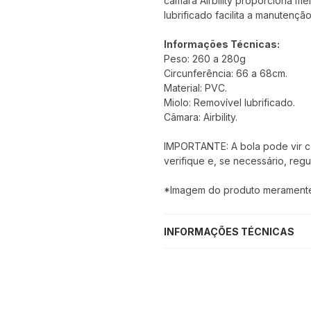
câmara Airbility proporciona me
lubrificado facilita a manutenç
Informações Técnicas:
Peso: 260 a 280g
Circunferência: 66 a 68cm.
Material: PVC.
Miolo: Removível lubrificado.
Câmara: Airbility.
IMPORTANTE: A bola pode vir com
verifique e, se necessário, regu
*Imagem do produto meramente i
INFORMAÇÕES TÉCNICAS