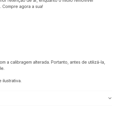
lhor retenção de ar, enquanto o miolo removível
ão. Compre agora a sua!
 a calibragem alterada. Portanto, antes de utilizá-la,
le.
lustrativa.