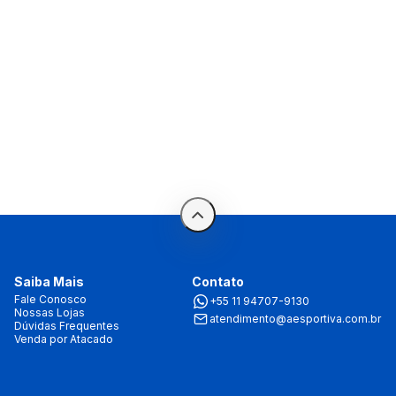
Saiba Mais
Contato
Fale Conosco
+55 11 94707-9130
Nossas Lojas
atendimento@aesportiva.com.br
Dúvidas Frequentes
Venda por Atacado