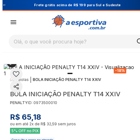
Cupom PRIMEIRA10 para 10% OFF na 1ª compra
Olá, o que você procura hoje?
-
18
%
|
|
Bolas
BOLA INICIAÇÃO PENALTY T14 XXIV
BOLA INICIAÇÃO PENALTY T14 XXIV
PENALTY
ID:
0973500010
R$ 65,18
ou em até
2
x de
R$ 32,59
sem juros
5% OFF no PIX