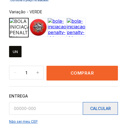
Consulte o preço no atacado
Variação
-
VERDE
UN
1
COMPRAR
ENTREGA
CALCULAR
Não sei meu CEP