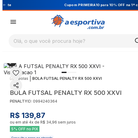
Cupom PRIMEIRA10 para 10% OFF na 1ª compra
Olá, o que você procura hoje?
|
|
Bolas
BOLA FUTSAL PENALTY RX 500 XXVI
BOLA FUTSAL PENALTY RX 500 XXVI
PENALTY
ID:
0994240364
R$ 139,87
ou em até
4
x de
R$ 34,96
sem juros
5% OFF no PIX