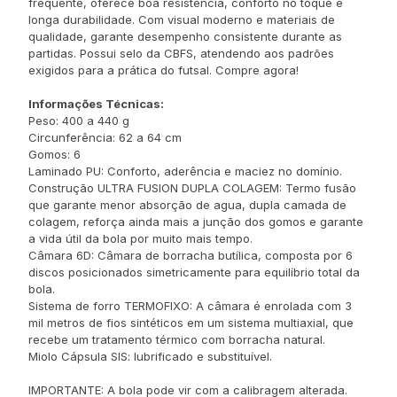
frequente, oferece boa resistência, conforto no toque e
longa durabilidade. Com visual moderno e materiais de
qualidade, garante desempenho consistente durante as
partidas. Possui selo da CBFS, atendendo aos padrões
exigidos para a prática do futsal. Compre agora!
Informações Técnicas:
Peso: 400 a 440 g
Circunferência: 62 a 64 cm
Gomos: 6
Laminado PU: Conforto, aderência e maciez no domínio.
Construção ULTRA FUSION DUPLA COLAGEM: Termo fusão
que garante menor absorção de agua, dupla camada de
colagem, reforça ainda mais a junção dos gomos e garante
a vida útil da bola por muito mais tempo.
Câmara 6D: Câmara de borracha butílica, composta por 6
discos posicionados simetricamente para equilíbrio total da
bola.
Sistema de forro TERMOFIXO: A câmara é enrolada com 3
mil metros de fios sintéticos em um sistema multiaxial, que
recebe um tratamento térmico com borracha natural.
Miolo Cápsula SIS: lubrificado e substituível.
IMPORTANTE: A bola pode vir com a calibragem alterada.