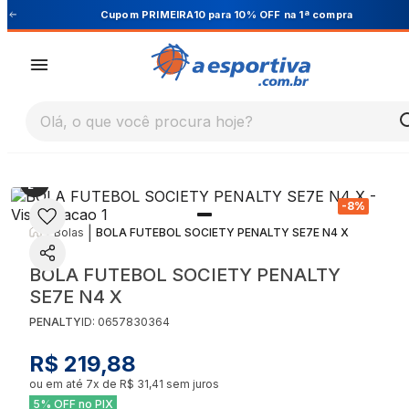
Cupom PRIMEIRA10 para 10% OFF na 1ª compra
Olá, o que você procura hoje?
-
8
%
|
|
Bolas
BOLA FUTEBOL SOCIETY PENALTY SE7E N4 X
BOLA FUTEBOL SOCIETY PENALTY
SE7E N4 X
PENALTY
ID:
0657830364
R$ 219,88
ou em até
7
x de
R$ 31,41
sem juros
5% OFF no PIX