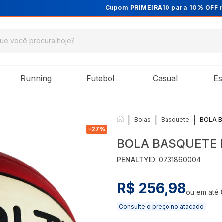
Cupom PRIMEIRA10 para 10% OFF na 1ª compra
Running
Futebol
Casual
Es
|
|
|
Bolas
Basquete
BOLA B
-
27
%
BOLA BASQUETE 
PENALTY
ID:
0731860004
R$ 256,98
ou em até
Consulte o preço no atacado