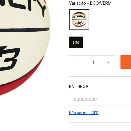
Variação
-
BCO/VERM
UN
1
ENTREGA
Não sei meu CEP