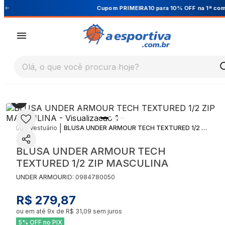
Cupom PRIMEIRA10 para 10% OFF na 1ª compra
Olá, o que você procura hoje?
|
|
Vestuário
BLUSA UNDER ARMOUR TECH TEXTURED 1/2 ZIP MASCULINA
BLUSA UNDER ARMOUR TECH
TEXTURED 1/2 ZIP MASCULINA
UNDER ARMOUR
ID:
0984780050
R$ 279,87
ou em até
9
x de
R$ 31,09
sem juros
5% OFF no PIX