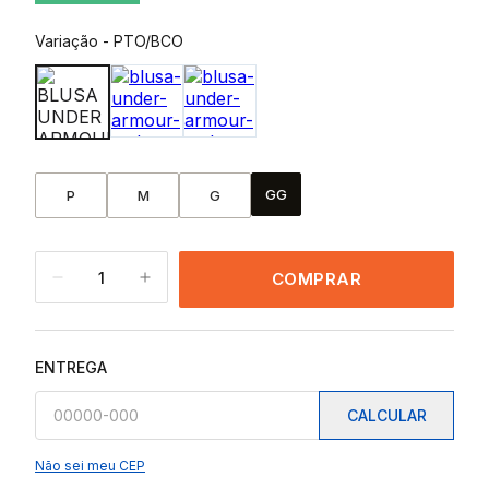
Variação
-
PTO/BCO
GG
P
M
G
1
COMPRAR
ENTREGA
CALCULAR
Não sei meu CEP