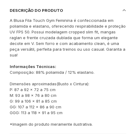
DESCRIÇÃO DO PRODUTO
A Blusa Fila Touch Gym Feminina é confeccionada em
poliamida e elastano, oferecendo respirabilidade e proteção
UV FPS 50. Possui modelagem cropped slim fit, mangas
raglan e frente cruzada dublada que forma um elegante
decote em V. Sem forro e com acabamento clean, é uma
peça versátil, perfeita para treinos ou uso casual. Garanta a
sua!
Informações Técnicas:
Composição: 88% poliamida / 12% elastano.
Dimensões aproximadas(Busto x Cintura):
P: 87 a 92 x 72 a 75 cm
M: 93 a 98 x 76 a 80 cm
G: 99 a 106 x 81 a 85 cm
GG: 107 a 112 x 86 a 90 cm
GGG: 113 a 118 x 91 a 95 cm
*Imagem do produto meramente ilustrativa.