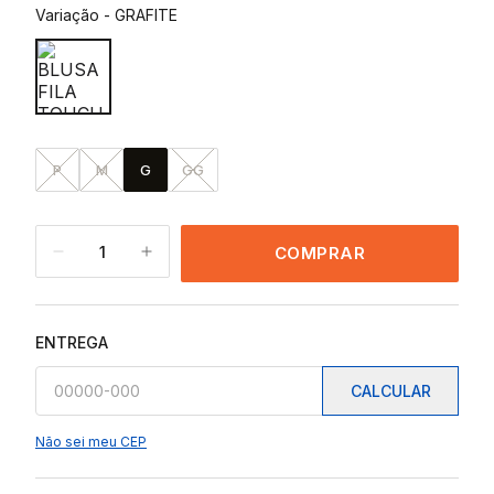
Variação
-
GRAFITE
P
M
G
GG
1
COMPRAR
ENTREGA
CALCULAR
Não sei meu CEP