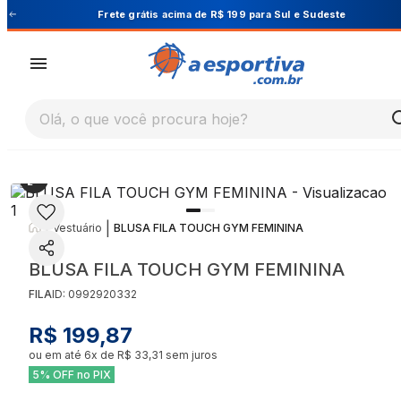
Cupom PRIMEIRA10 para 10% OFF na 1ª compra
Olá, o que você procura hoje?
|
|
Vestuário
BLUSA FILA TOUCH GYM FEMININA
BLUSA FILA TOUCH GYM FEMININA
FILA
ID:
0992920332
R$ 199,87
ou em até
6
x de
R$ 33,31
sem juros
5% OFF no PIX