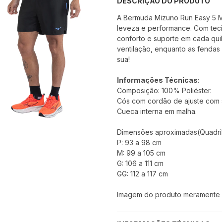
DESCRIÇÃO DO PRODUTO
A Bermuda Mizuno Run Easy 5 M
leveza e performance. Com teci
conforto e suporte em cada qui
ventilação, enquanto as fendas 
sua!
Informações Técnicas:
Composição: 100% Poliéster.
Cós com cordão de ajuste com 
Cueca interna em malha.
Dimensões aproximadas(Quadril
P: 93 a 98 cm
M: 99 a 105 cm
G: 106 a 111 cm
GG: 112 a 117 cm
Imagem do produto meramente il