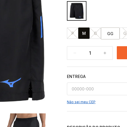
P
M
G
G
GG
1
ENTREGA
Não sei meu CEP