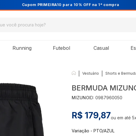
Cupom PRIMEIRA10 para 10% OFF na 1ª compra
Running
Futebol
Casual
Es
|
|
Vestuário
Shorts e Bermud
BERMUDA MIZUNO
MIZUNO
ID:
0987960050
R$ 179,87
ou em até
5
Variação
-
PTO/AZUL