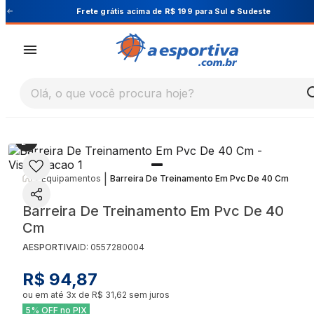
este
Cupom PRIMEIRA10 para 10% OFF na 1ª co
Olá, o que você procura hoje?
|
|
Equipamentos
Barreira De Treinamento Em Pvc De 40 Cm
Barreira De Treinamento Em Pvc De 40
Cm
AESPORTIVA
ID:
0557280004
R$ 94,87
ou em até
3
x de
R$ 31,62
sem juros
5% OFF no PIX