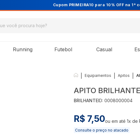
Cupom PRIMEIRA10 para 10% OFF na 1ª compra
Running
Futebol
Casual
Es
|
|
|
Equipamentos
Apitos
A
APITO BRILHANT
BRILHANTE
ID:
0008000004
R$ 7,50
ou em até
1
x de
Consulte o preço no atacado