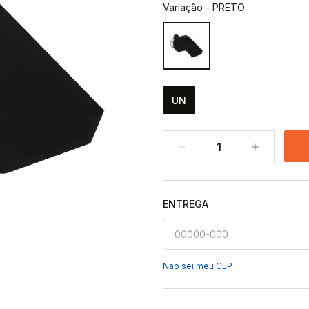
Variação
-
PRETO
UN
1
ENTREGA
Não sei meu CEP